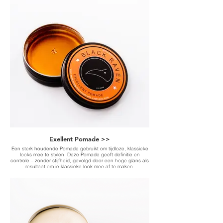
Exellent Pomade >>
Een sterk houdende Pomade gebruikt om tijdloze, klassieke
looks mee te stylen. Deze Pomade geeft definitie en
controle – zonder stijfheid, gevolgd door een hoge glans als
resultaat om je klassieke look mee af te maken.
Op waterbasis en makkelijke uit te wassen. Het beste voor
korte tot middellange haarlengtes, voor alle haartypen.
-Water based strong hold pomade with a high gloss finish-