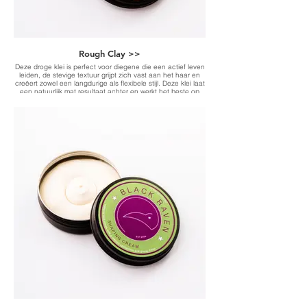
Rough Clay >>
Deze droge klei is perfect voor diegene die een actief leven
leiden, de stevige textuur grijpt zich vast aan het haar en
creëert zowel een langdurige als flexibele stijl. Deze klei laat
een natuurlijk mat resultaat achter en werkt het beste op
korter haar waar structuur vereist is.
-A firm dry matte texture creating a long lasting flexible style-