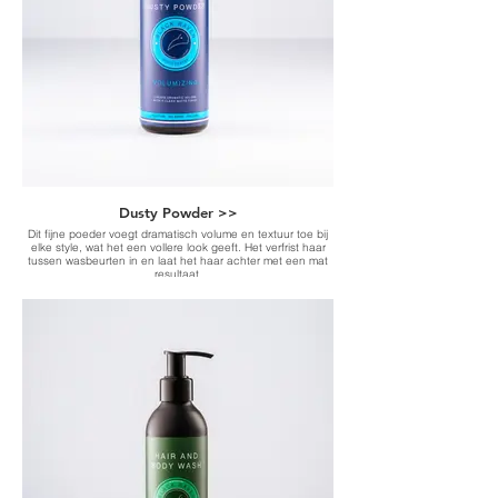
Dusty Powder >>
Dit fijne poeder voegt dramatisch volume en textuur toe bij
elke style, wat het een vollere look geeft. Het verfrist haar
tussen wasbeurten in en laat het haar achter met een mat
resultaat.
-Fine powder that adds volume and texture-