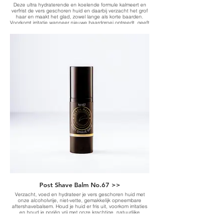
Deze ultra hydraterende en koelende formule kalmeert en
verfrist de vers geschoren huid en daarbij verzacht het grof
haar en maakt het glad, zowel lange als korte baarden.
Voorkomt irritatie wanneer nieuwe baardgroei optreedt, geeft
een jonge uitstraling.
Post Shave Balm No.67 >>
Verzacht, voed en hydrateer je vers geschoren huid met
onze alcoholvrije, niet-vette, gemakkelijk opneembare
aftershavebalsem. Houd je huid er fris uit, voorkom irritaties
en houd je poriën vrij met onze krachtige, natuurlijke
ingrediënten.