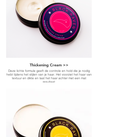
Thickening Cream >>
Deze lichte formule geeft de controle en hold die je nodig
hebt tijdens het stijlen van je haar. Het voorziet het haar van
textuur en dikte en laat het haar achter met een mat
resultaat