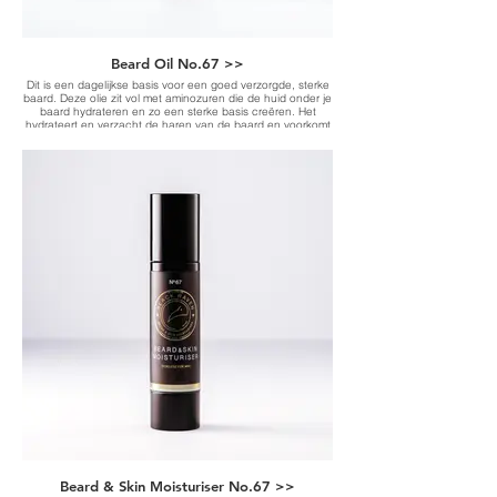
Beard Oil No.67 >>
Dit is een dagelijkse basis voor een goed verzorgde, sterke
baard. Deze olie zit vol met aminozuren die de huid onder je
baard hydrateren en zo een sterke basis creëren. Het
hydrateert en verzacht de haren van de baard en voorkomt
dofheid. Uitstekend voor alle baardtypes en lengtes.
-It hydrates and softens the beard hair-
Beard & Skin Moisturiser No.67 >>