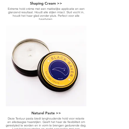
Shaping Cream >>
Extreme hold crème met een makkelijke applicatie en een
glanzend resultaat. Houdt alle stijlen intact. Sluit vocht in,
houdt het haar glad zonder pluis. Perfect voor alle
haartypen.
-Extreme hold cream with a smooth application and glossy
finish-
Naturel Paste >>
Deze Textuur pasta biedt langhoudende hold voor relaxte
en alledaagse haarstijlen. Geeft het haar de flexibiliteit om
gerestyled te worden en in vorm te brengen gedurende dag.
Laat het haar stralen en zacht aanvoelen met een