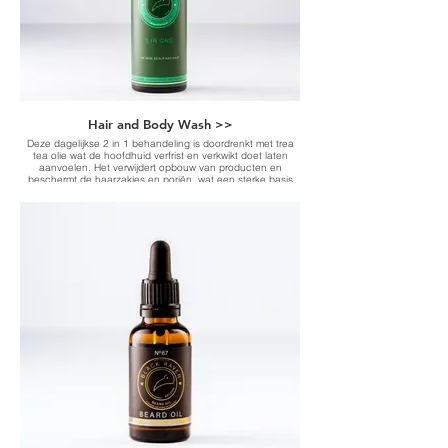
Hair and Body Wash >>
Deze dagelijkse 2 in 1 behandeling is doordrenkt met trea
tea olie wat de hoofdhuid verfrist en verkwikt doet laten
aanvoelen. Het verwijdert opbouw van producten en
beschermt de haarzakjes en poriën, wat een sterke basis
creëert voor gezond en glanzend haar. Het laat de huid
zacht, fris en schoon aanvoelen.
-Infused with tea tree oil-