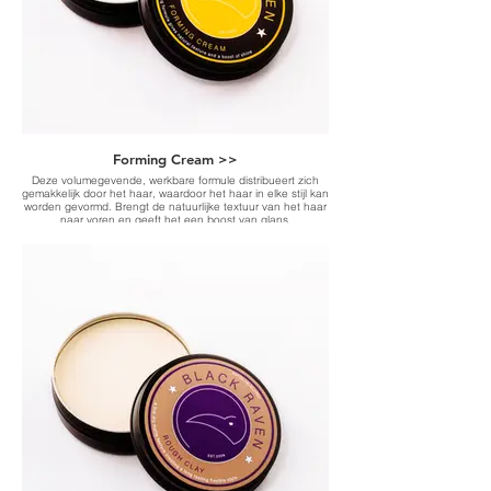
Forming Cream >>
Deze volumegevende, werkbare formule distribueert zich
gemakkelijk door het haar, waardoor het haar in elke stijl kan
worden gevormd. Brengt de natuurlijke textuur van het haar
naar voren en geeft het een boost van glans.
-Volumizing formula gives natural texture and a boost of
shine-