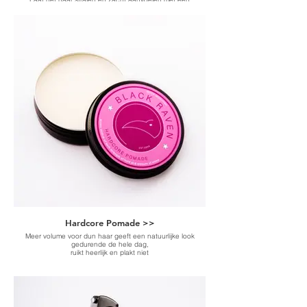
prachtige natuurlijke resultaat. Voor alle haartypen en
lengten.
-Long lasting hold and definition for everyday hairstyles-
Hardcore Pomade >>
Meer volume voor dun haar geeft een natuurlijke look
gedurende de hele dag,
ruikt heerlijk en plakt niet
-Sterke Hold & Hoge Glans-