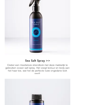
Sea Salt Spray >>
Creëer een moeiteloze strandlook met deze makkelijk te
gebruiken ocean salt spray. Het voegt textuur en body aan
het haar toe, wat het de perfecte ruwe ongedane look
geeft.
-Get the perfect undone hair look-